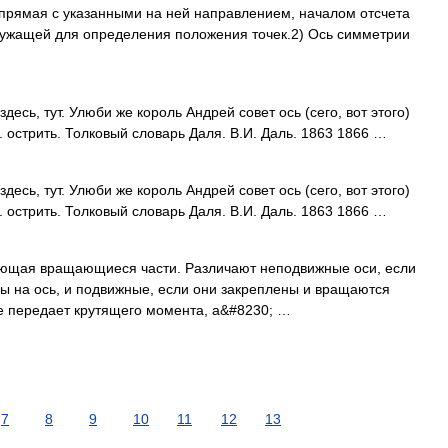
 прямая с указанными на ней направлением, началом отсчета
ужащей для определения положения точек.2) Ось симметрии
здесь, тут. Улюби же король Андрей совет ось (сего, вот этого)
см. острить. Толковый словарь Даля. В.И. Даль. 1863 1866 …
здесь, тут. Улюби же король Андрей совет ось (сего, вот этого)
см. острить. Толковый словарь Даля. В.И. Даль. 1863 1866 …
вающая вращающиеся части. Различают неподвижные оси, если
 на ось, и подвижные, если они закреплены и вращаются
не передает крутящего момента, а&#8230; …
7
8
9
10
11
12
13