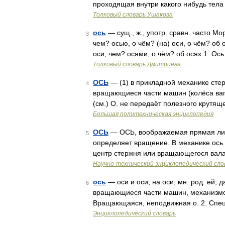
проходящая внутри какого нибудь те
Толковый словарь Ушакова
ось
— сущ., ж., употр. сравн. часто Мор
3
чем? осью, о чём? (на) оси, о чём? об о
оси, чем? осями, о чём? об осях 1. Ос
Толковый словарь Дмитриева
ОСЬ
— (1) в прикладной механике ст
4
вращающиеся части машин (колёса ваго
(см.) О. не передаёт полезного крутяще
Большая политехническая энциклопедия
ОСЬ
— ОСЬ, воображаемая прямая лини
5
определяет вращение. В механике ось 
центр стержня или вращающегося вала
Научно-технический энциклопедический сло
ось
— оси и оси, на оси; мн. род. ей; д
6
вращающиеся части машин, механизмов и
Вращающаяся, неподвижная о. 2. Спе
Энциклопедический словарь