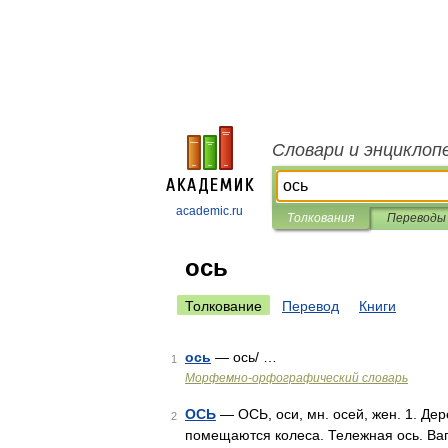
Словари и энциклоп
academic.ru
Толкования
Переводы
ось
Толкование
Перевод
Книги
ось
— ось/ …
1
Морфемно-орфографический словарь
ОСЬ
— ОСЬ, оси, мн. осей, жен. 1. Де
2
помещаются колеса. Тележная ось. Ваг