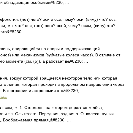
ла и обладающая особыми&#8230; …
фология: (нет) чего? оси и оси, чему? оси, (вижу) что? ось,
си; мн. что? оси, (нет) чего? осей, чему? осям, (вижу) что?
ь это&#8230; …
ержень, опирающийся на опоры и поддерживающий
нов) или механизмов (зубчатые колёса часов). В отличие от
го момента (см. (5)), а работает в&#8230; …
я, вокруг которой вращается некоторое тело или которая
это линия, которая проходит в продольном направлении через
. В географии и астрономии это&#8230; …
варь
ат. сям; ж. 1. Стержень, на котором держатся колёса,
 т.п. Ось телеги. Передняя, задняя о. О. колеса, пушки.
ц. Воображаемая прямая,&#8230; …