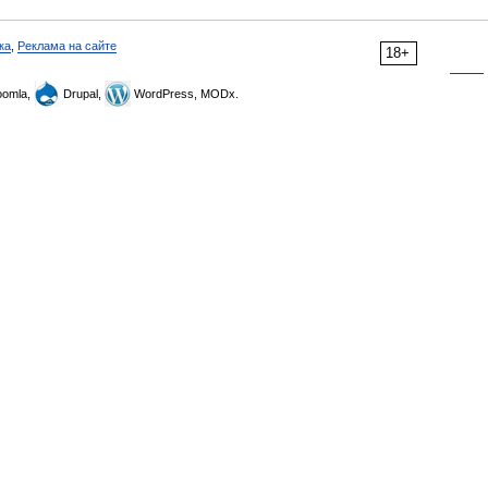
ка
,
Реклама на сайте
18+
omla,
Drupal,
WordPress, MODx.