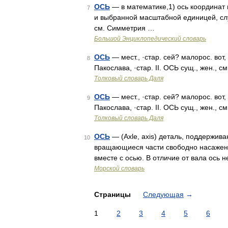
ОСЬ
— в математике,1) ось координат
7
и выбранной масштабной единицей, сл
см. Симметрия …
Большой Энциклопедический словарь
ОСЬ
— мест., ·стар. сей? малорос. вот, 
8
Пакослава, ·стар. II. ОСЬ сущ., жен., 
Толковый словарь Даля
ОСЬ
— мест., ·стар. сей? малорос. вот, 
9
Пакослава, ·стар. II. ОСЬ сущ., жен., 
Толковый словарь Даля
ОСЬ
— (Axle, axis) деталь, поддержи
10
вращающиеся части свободно насажены
вместе с осью. В отличие от вала ось 
Морской словарь
Страницы
Следующая
→
1
2
3
4
5
6